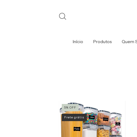
Início
Produtos
Quem 
5
%
OFF
Frete grátis