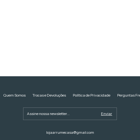
Quem Somos
Trocas e Devoluções
Política de Privacidade
Perguntas Fr
lojaarrumecasa@gmail.com